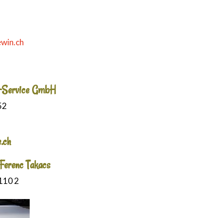
ewin.ch
en-Service GmbH
52
.ch
 Ferenc Takacs
110 2