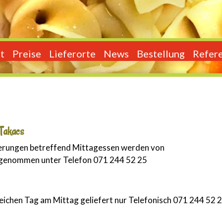
t
Preise
Lieferorte
News
Bestellung
Refer
 Takacs
erungen betreffend Mittagessen werden von
n genommen unter Telefon 071 244 52 25
leichen Tag am Mittag geliefert nur Telefonisch 071 244 52 