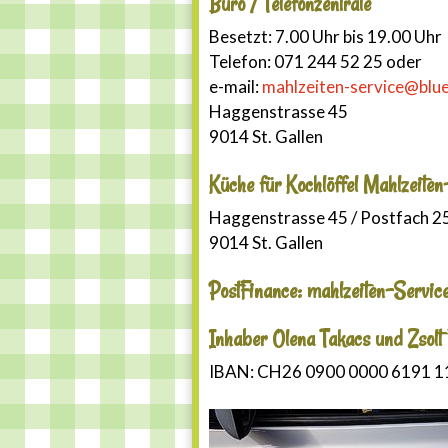
Büro / Telefonzentrale
Besetzt: 7.00 Uhr bis 19.00 Uhr
Telefon: 071 244 52 25 oder
e-mail:
mahlzeiten-service@blu
Haggenstrasse 45
9014 St. Gallen
Küche für Kochlöffel Mahlzeit
Haggenstrasse 45 / Postfach 2
9014 St. Gallen
PostFinance: mahlzeiten-Service
Inhaber Olena Takacs und Zsolt
IBAN: CH26 0900 0000 6191 1