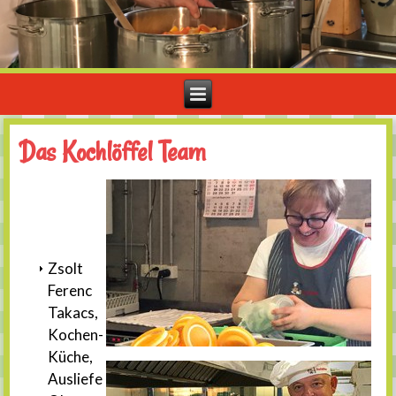
Das Kochlöffel Team
Zsolt
Ferenc
Takacs,
Kochen-
Küche,
Auslieferung, Geschäftsführung