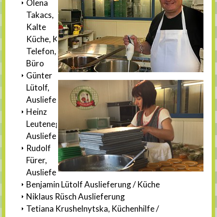
Olena
Takacs,
Kalte
Küche, Kundenbetreuung
Telefon,
Büro
Günter
Lütolf,
Auslieferung
Heinz
Leutenegger
Auslieferung
Rudolf
Fürer,
Auslieferung
Benjamin Lütolf Auslieferung / Küche
Niklaus Rüsch Auslieferung
Tetiana Krushelnytska, Küchenhilfe /